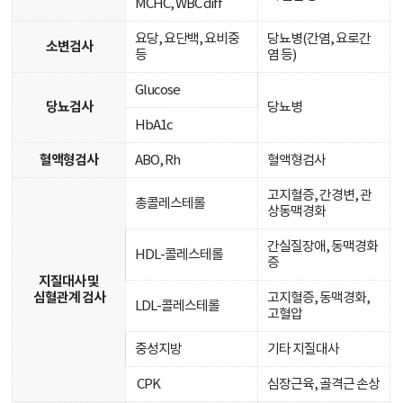
MCHC, WBC diff
요당, 요단백, 요비중
당뇨병(간염, 요로간
소변검사
등
염 등)
Glucose
당뇨검사
당뇨병
HbA1c
혈액형검사
ABO, Rh
혈액형검사
고지혈증, 간경변, 관
총콜레스테롤
상동맥경화
간실질장애, 동맥경화
HDL-콜레스테롤
증
지질대사 및
심혈관계 검사
고지혈증, 동맥경화,
LDL-콜레스테롤
고혈압
중성지방
기타 지질대사
CPK
심장근육, 골격근 손상