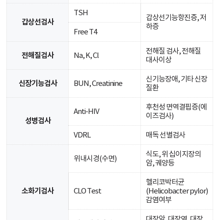
TSH
갑상선기능항진증, 저
갑상선검사
하증
Free T4
전해질 검사, 전해질
전해질검사
Na, K, Cl
대사이상
신기능장애, 기타 신장
신장기능검사
BUN, Creatinine
질환
후천성 면역결핍증(에
Anti-HIV
이즈검사)
성병검사
VDRL
매독 선별검사
식도, 위 십이지장의
위내시경(수면)
암, 궤양등
헬리코박터균
소화기검사
CLO Test
(Helicobacter pylor)
감염여부
대장암, 대장염, 대장