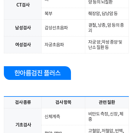
양 등의 뇌질환
CT검사
복부
췌장암, 담낭암 등
결절, 낭종, 암 등의 종
남성검사
갑상선초음파
괴
자궁 양,악성 종양 및
여성검사
자궁초음파
난소 질환 등
한아름검진 플러스
검사 종류
검사 항목
관련 질환
비만도 측정, 신장, 체
신체계측
중
기초검사
고혈압, 저혈압, 빈맥,