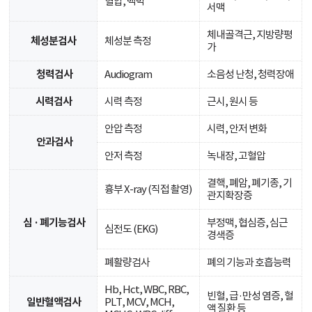
혈압, 맥박
서맥
체내골격근, 지방량평
체성분검사
체성분 측정
가
청력검사
Audiogram
소음성 난청, 청력장애
시력검사
시력 측정
근시, 원시 등
안압 측정
시력, 안저 변화
안과검사
안저 측정
녹내장, 고혈압
결핵, 폐암, 폐기종, 기
흉부 X-ray (직접 촬영)
관지확장증
심 · 폐기능검사
부정맥, 협심증, 심근
심전도 (EKG)
경색증
폐활량검사
폐의 기능과 호흡능력
Hb, Hct, WBC, RBC,
빈혈, 급·만성 염증, 혈
일반혈액검사
PLT, MCV, MCH,
액 질환 등