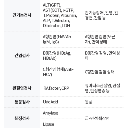
ALT(GPT),
AST(GOT), r-GTP,
간기능장애, 간염, 간
간기능검사
T.Protein, Albumin,
경변, 간암 등
ALP, T.Bilirubin,
D.bilirubin, LDH
A형간염(HAV Ab
A형간염 감염(보균
IgM, IgG)
자), 면역 상태
B형간염(HBsAg,
B형간염 감염, 면역 상
간염검사
HBsAb)
태
C형간염항체(Anti-
C형간염 감염 상태
HCV)
류마티스관절염, 관절
관절염검사
RA facter, CRP
염, 만성염증 등
통풍검사
Uric Acid
통풍
Amylase
췌장검사
급·만성 췌장염
Lipase