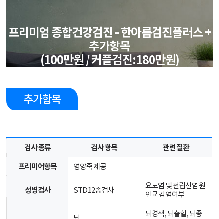
프리미엄 종합건강검진 - 한아름검진플러스 +
추가항목
(100만원 / 커플검진:180만원)
추가항목
검사 종류
검사 항목
관련 질환
프리미어항목
영양죽 제공
요도염 및 전립선염 원
성병검사
STD 12종검사
인균 감염여부
뇌경색, 뇌출혈, 뇌종
뇌