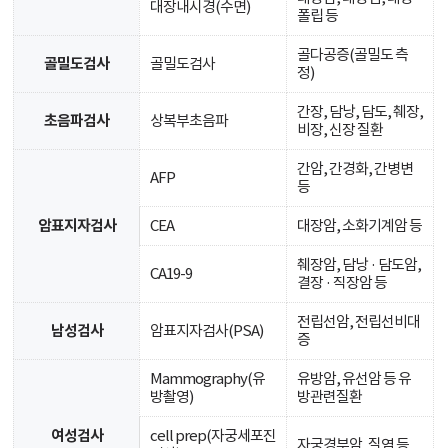
대장내시경(수면)
폴립 등
골다공증(골밀도 측
골밀도검사
골밀도검사
정)
간장, 담낭, 담도, 췌장,
초음파검사
상복부초음파
비장, 신장 질환
간암, 간경화, 간병변
AFP
등
암표지자검사
CEA
대장암, 소화기계암 등
췌장암, 담낭 · 담도암,
CA19-9
결장 · 직장암 등
전립선암, 전립선비대
남성검사
암표지자검사(PSA)
증
Mammography(유
유방암, 유선암 등 유
방촬영)
방관련질환
여성검사
cell prep(자궁세포진
자궁경부암, 질염 등