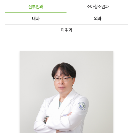
산부인과
소아청소년과
내과
외과
마취과