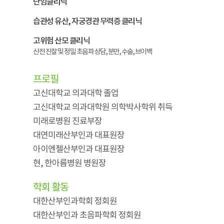
난임클리닉
습관성 유산, 자궁경관 무력증 클리닉
고위험 산모 클리닉
산전 진찰 및 정밀 초음파 상담, 분만, 수술, 브이백
프로필
고신대학교 의과대학 졸업
고신대학교 의과대학원 의학박사학위 취득
미래로병원 진료부장
대연미래산부인과 대표원장
아이엔젤산부인과 대표원장
현, 한아름병원 병원장
학회 활동
대한산부인과학회 정회원
대한산부인과 초음파학회 정회원