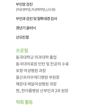
부인암 검진
(자궁경부암, 자궁체부암, 난소암)
부인과 검진 및 질확대경 검사
갱년기 클리닉
산모진찰
프로필
동국대학교 의과대학 졸업
동국대의료원 인턴 및 전공의 수료
포항 여성병원 과장
울산프라우메디병원 부원장
해운대 제일여성병원 과장
현, 한아름병원 산부인과 2과 원장
학회 활동