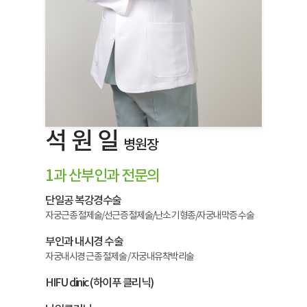
석 원 일
병원장
1과 산부인과 전문의
단일공 복강경수술
자궁근종 절제술/선근증 절제술/난소 기형종/자궁내막증 수술
부인과 내시경 수술
자궁내시경 근종 절제술 / 자궁내유착박리술
HIFU clinic (하이푸 클리닉)