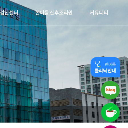
검진센터
한아름 산후조리원
커뮤니티