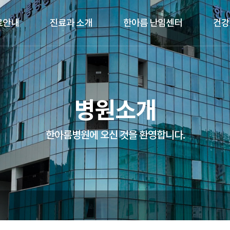
료안내
진료과 소개
한아름 난임센터
건강
병원소개
한아름병원에 오신 것을 환영합니다.