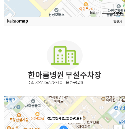
100m
길찾기
한아름병원 부설주차장
주소 : 경상남도 양산시 물금읍 범구1길 9
경남 양산시 물금읍 범구1길 9