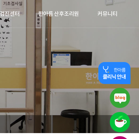
검진센터
한아름 산후조리원
커뮤니티